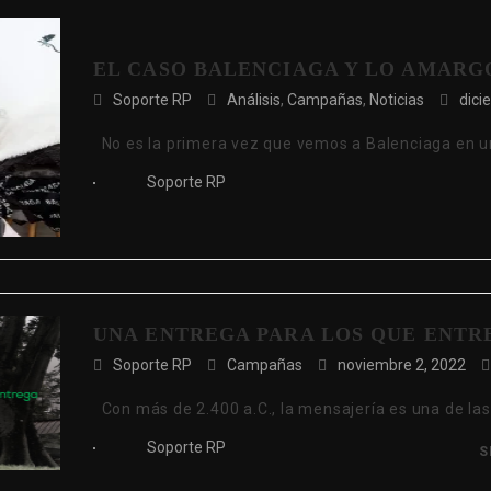
EL CASO BALENCIAGA Y LO AMARGO
Soporte RP
Análisis
,
Campañas
,
Noticias
dici
No es la primera vez que vemos a Balenciaga en 
Soporte RP
UNA ENTREGA PARA LOS QUE ENTRE
Soporte RP
Campañas
noviembre 2, 2022
Con más de 2.400 a.C., la mensajería es una de la
Soporte RP
S