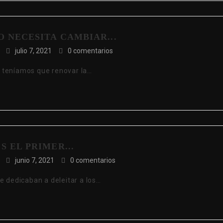
O NECESITA CAMBIAR...
julio 7, 2021
0 comentarios
 teníamos que renovar la…
 EL PRIMER...
junio 7, 2021
0 comentarios
e dedicaban a deleitar a los…