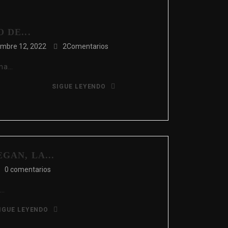
 DE...
embre 12, 2022
2Comentarios
una…
SIGUE LEYENDO
GAN, LA...
0 comentarios
s…
IGUE LEYENDO