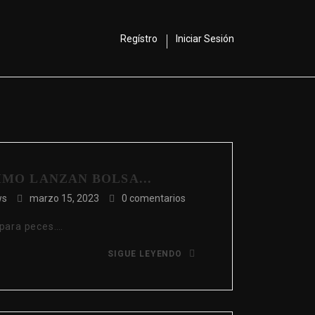
Regístro
Iniciar Sesión
IMO LANZAN BOLSA...
ws
marzo 15, 2023
0 comentarios
 para peces….
SIGUE LEYENDO