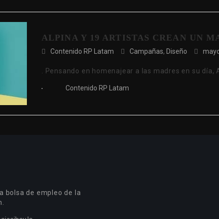
ALPINA Y 19 ARTISTAS CREAN UN M
Contenido RP Latam
Campañas
,
Diseño
mayo
. Pensando en homenajear a las madres en su día,
Contenido RP Latam
a bolsa de empleo de la
n.