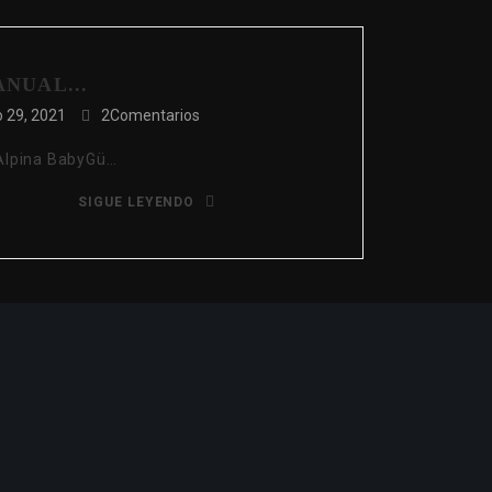
ANUAL...
 29, 2021
2Comentarios
 Alpina BabyGü…
SIGUE LEYENDO