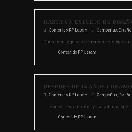
HASTA UN ESTUDIO DE DISEÑ
Contenido RP Latam
Campañas
,
Diseño
Cuando mi equipo de branding me dijo que
Contenido RP Latam
DESPUÉS DE 14 AÑOS CREAMOS
Contenido RP Latam
Campañas
,
Diseño
. Tiendas, restaurantes y panaderías que s
Contenido RP Latam