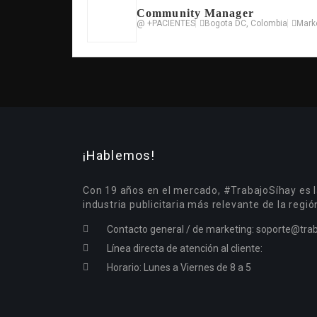
Community Manager
@ +PACIENTES
Bogota DC, Colombia
Mark
¡Hablemos!
Con 19 años en el mercado, #TrabajoSíhay es l
industria publicitaria más relevante de la regió
Contacto general / de marketing:
soporte@trab
Línea directa de atención al cliente:
Horario: Lunes a Viernes de 8 a 5