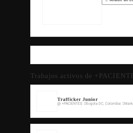
Trabajos activos de +PACIENT
Trafficker Junior
@ +PACIENTES
Bogota DC, Colombia
Mark