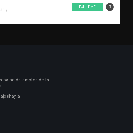
FULL-TIME
eting
a bolsa de empleo de la
n.
ajosihay.la