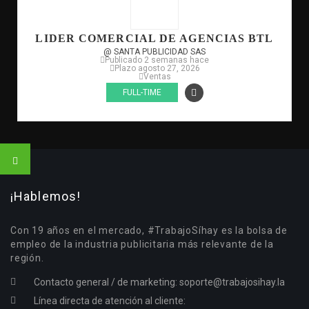
LIDER COMERCIAL DE AGENCIAS BTL
@ SANTA PUBLICIDAD SAS
Publicado 2 semanas hace
Plazo agosto 27, 2026
Ventas
FULL-TIME
¡Hablemos!
Con 19 años en el mercado, #TrabajoSíhay es la bolsa de
empleo de la industria publicitaria más relevante de la
región.
Contacto general / de marketing:
soporte@trabajosihay.la
Línea directa de atención al cliente: