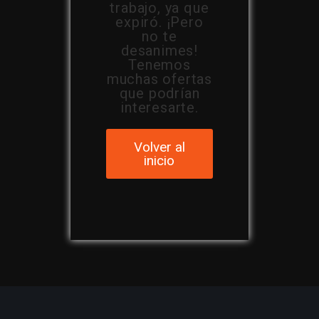
trabajo, ya que
expiró. ¡Pero
no te
desanimes!
Tenemos
muchas ofertas
que podrían
interesarte.
Volver al
inicio