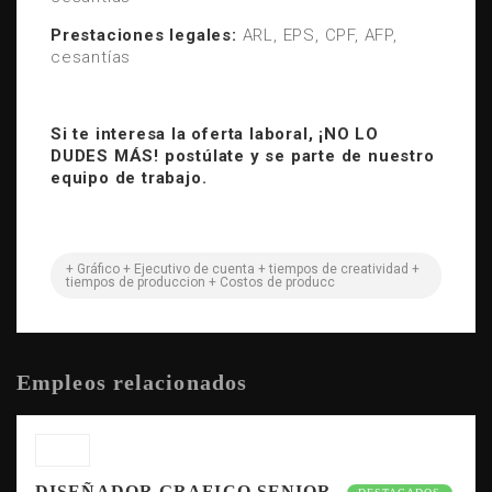
Prestaciones legales:
ARL, EPS, CPF, AFP,
cesantías
Si te interesa la oferta laboral, ¡NO LO
DUDES MÁS! postúlate y se parte de nuestro
equipo de trabajo.
+ Gráfico + Ejecutivo de cuenta + tiempos de creatividad +
tiempos de produccion + Costos de producc
Empleos relacionados
DISEÑADOR GRAFICO SENIOR