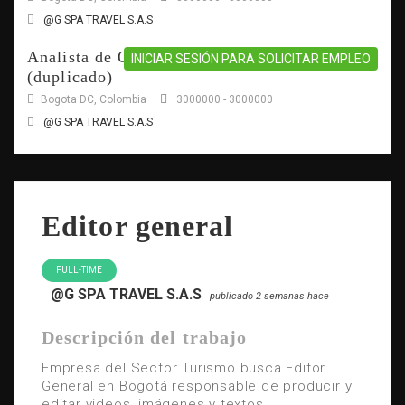
@G SPA TRAVEL S.A.S
Analista de Operaciones Turísticas
INICIAR SESIÓN PARA SOLICITAR EMPLEO
(duplicado)
Bogota DC, Colombia
3000000 - 3000000
@G SPA TRAVEL S.A.S
Editor general
FULL-TIME
@G SPA TRAVEL S.A.S
publicado 2 semanas hace
Descripción del trabajo
Empresa del Sector Turismo busca Editor
General en Bogotá responsable de producir y
editar videos, imágenes y textos.