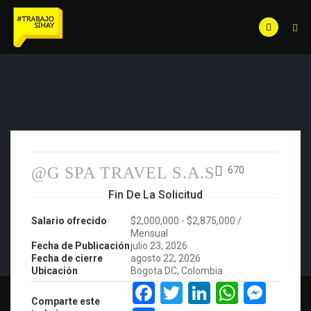
@G SPA TRAVEL S.A.S
670
Fin De La Solicitud
Salario ofrecido
$2,000,000 - $2,875,000 /
Mensual
Fecha de Publicación
julio 23, 2026
Fecha de cierre
agosto 22, 2026
Ubicación
Bogota DC, Colombia
Facebook
Twitter
LinkedIn
Whats
Mes
Comparte este