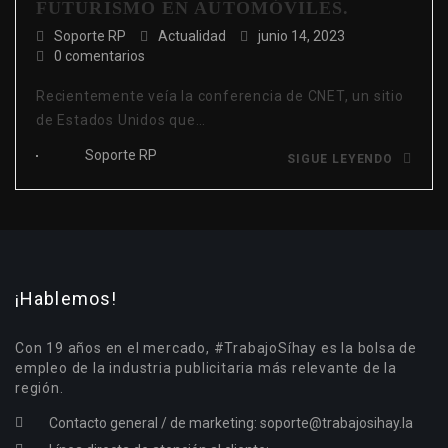
FUTURISMO EN AUTOMÓVILES.
Soporte RP
Actualidad
junio 14, 2023
0 comentarios
Recientemente veía la conferencia de CNET, un sitio
de Estados Unidos que…
Soporte RP
SIGUE LEYENDO
¡Hablemos!
Con 19 años en el mercado, #TrabajoSíhay es la bolsa de
empleo de la industria publicitaria más relevante de la
región.
Contacto general / de marketing:
soporte@trabajosihay.la