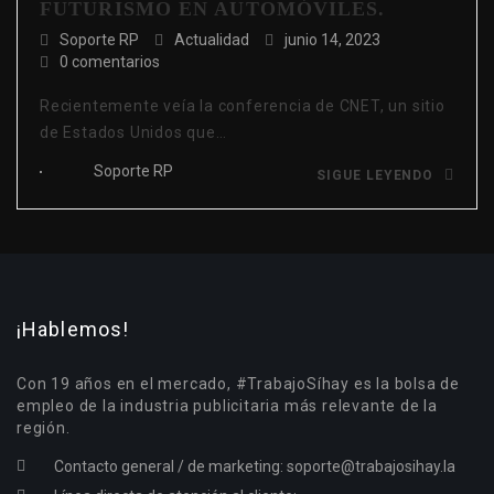
FUTURISMO EN AUTOMÓVILES.
Soporte RP
Actualidad
junio 14, 2023
0 comentarios
Recientemente veía la conferencia de CNET, un sitio
de Estados Unidos que…
Soporte RP
SIGUE LEYENDO
¡Hablemos!
Con 19 años en el mercado, #TrabajoSíhay es la bolsa de
empleo de la industria publicitaria más relevante de la
región.
Contacto general / de marketing:
soporte@trabajosihay.la