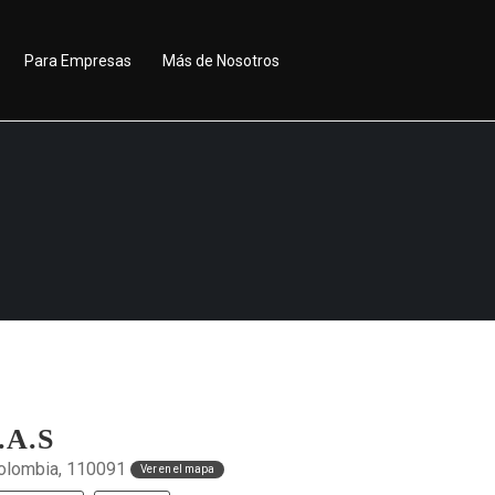
Para Empresas
Más de Nosotros
.A.S
olombia, 110091
Ver en el mapa