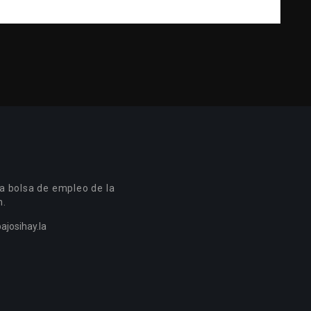
a bolsa de empleo de la
n.
ajosihay.la