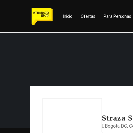
Inicio
Ofertas
Para Personas
Straza S
Bogota DC, C