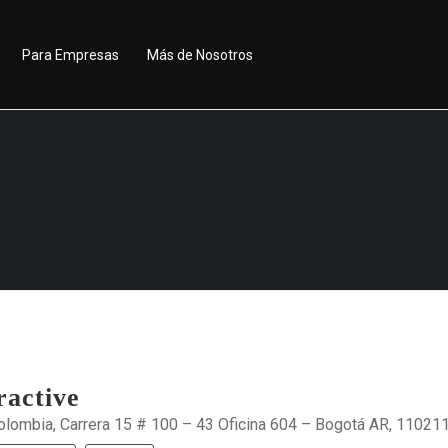
Para Empresas
Más de Nosotros
ractive
olombia, Carrera 15 # 100 – 43 Oficina 604 – Bogotá AR, 11021