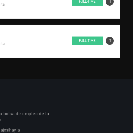
FULL-TIME
ital
FULL-TIME
ital
a bolsa de empleo de la
n.
ajosihay.la