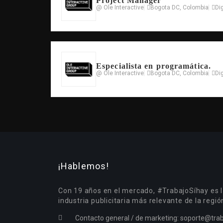
Project Manager
@ Ole Interactive
Bogota DC, Colombia
Dig
Especialista en programática.
@ Ole Interactive
Bogota DC, Colombia
Dig
¡Hablemos!
Con 19 años en el mercado, #TrabajoSíhay es l
industria publicitaria más relevante de la regió
Contacto general / de marketing:
soporte@trab