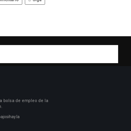
a bolsa de empleo de la
n.
ajosihay.la