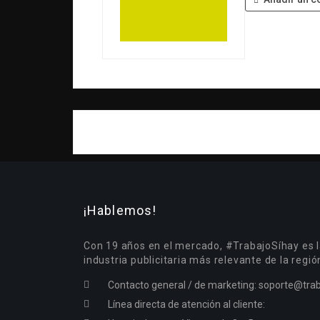
¡Hablemos!
Con 19 años en el mercado, #TrabajoSíhay es l
industria publicitaria más relevante de la regió
Contacto general / de marketing:
soporte@trab
Línea directa de atención al cliente: