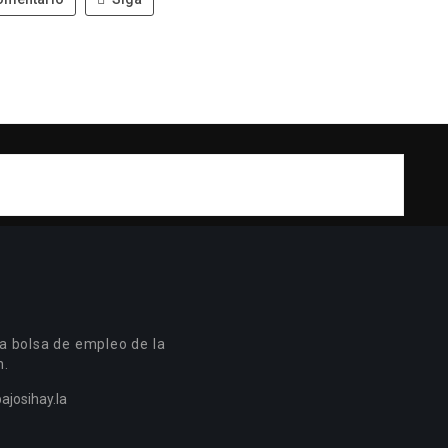
a bolsa de empleo de la
n.
ajosihay.la