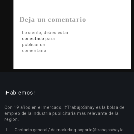
Deja un comentario
Lo siento, debes estar
conectado
para
publicar un
comentario.
¡Hablemos!
Con 19 años en el mercado, #TrabajoSíhay es la bolsa de
empleo de la industria publicitaria más relevante de la
región.
Contacto general / de marketing:
soporte@trabajosihay.la