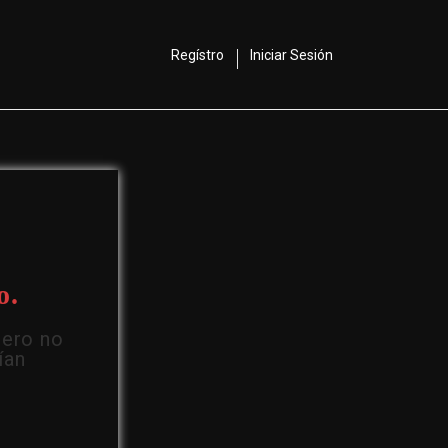
Regístro
Iniciar Sesión
o.
Pero no
ían