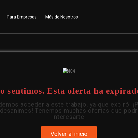
Para Empresas
Más de Nosotros
o sentimos. Esta oferta ha expirad
emos acceder a este trabajo, ya que expiró. ¡
 desanimes! Tenemos muchas ofertas que podr
interesarte.
Volver al inicio