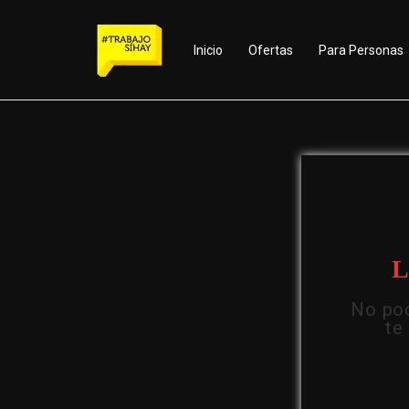
Inicio
Ofertas
Para Personas
L
No pod
te