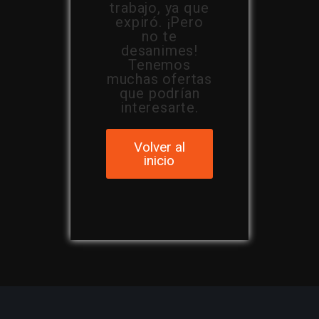
trabajo, ya que
expiró. ¡Pero
no te
desanimes!
Tenemos
muchas ofertas
que podrían
interesarte.
Volver al
inicio