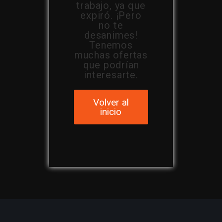
trabajo, ya que
expiró. ¡Pero
no te
desanimes!
Tenemos
muchas ofertas
que podrían
interesarte.
Volver al
inicio