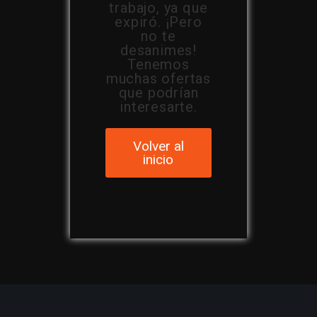
trabajo, ya que
expiró. ¡Pero
no te
desanimes!
Tenemos
muchas ofertas
que podrían
interesarte.
Volver al
inicio