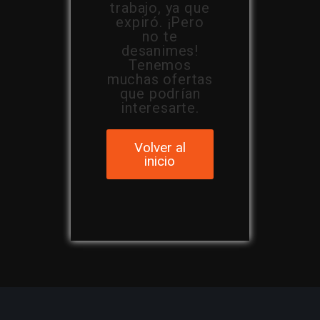
trabajo, ya que
expiró. ¡Pero
no te
desanimes!
Tenemos
muchas ofertas
que podrían
interesarte.
Volver al
inicio