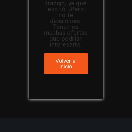
trabajo, ya que
expiró. ¡Pero
no te
desanimes!
Tenemos
muchas ofertas
que podrían
interesarte.
Volver al
inicio