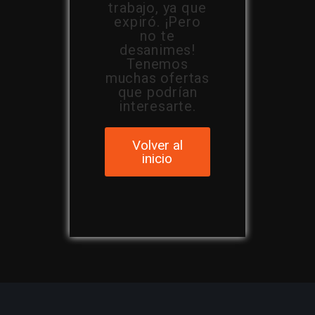
trabajo, ya que
expiró. ¡Pero
no te
desanimes!
Tenemos
muchas ofertas
que podrían
interesarte.
Volver al
inicio