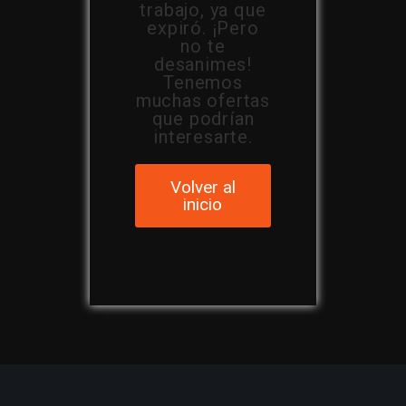
trabajo, ya que
expiró. ¡Pero
no te
desanimes!
Tenemos
muchas ofertas
que podrían
interesarte.
Volver al
inicio