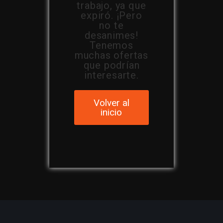
trabajo, ya que
expiró. ¡Pero
no te
desanimes!
Tenemos
muchas ofertas
que podrían
interesarte.
Volver al
inicio