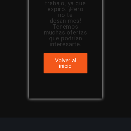
trabajo, ya que
expiró. ¡Pero
no te
desanimes!
Tenemos
muchas ofertas
que podrían
interesarte.
Volver al
inicio