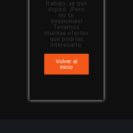
trabajo, ya que
expiró. ¡Pero
no te
desanimes!
Tenemos
muchas ofertas
que podrían
interesarte.
Volver al
inicio