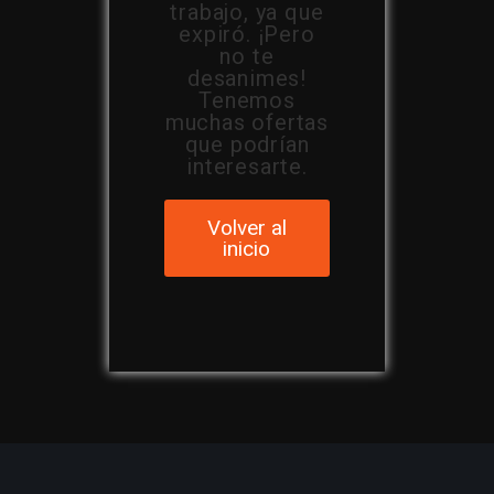
trabajo, ya que
expiró. ¡Pero
no te
desanimes!
Tenemos
muchas ofertas
que podrían
interesarte.
Volver al
inicio