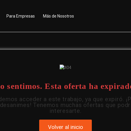
Para Empresas
Más de Nosotros
o sentimos. Esta oferta ha expirad
emos acceder a este trabajo, ya que expiró. ¡
 desanimes! Tenemos muchas ofertas que podr
interesarte.
Volver al inicio