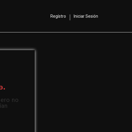
Regístro
Iniciar Sesión
o.
Pero no
ían