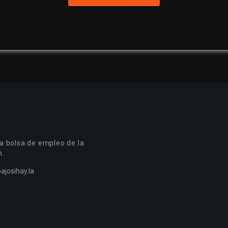
a bolsa de empleo de la
n.
ajosihay.la