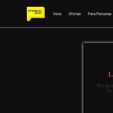
Inicio
Ofertas
Para Personas
L
No pod
te