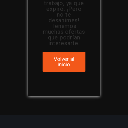
trabajo, ya que
expiró. ¡Pero
no te
desanimes!
Tenemos
muchas ofertas
que podrían
interesarte.
Volver al
inicio