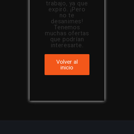
trabajo, ya que
expiró. ¡Pero
no te
desanimes!
Tenemos
muchas ofertas
que podrían
interesarte.
Volver al
inicio