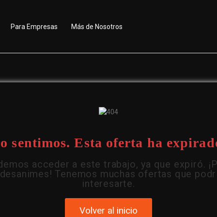
Para Empresas
Más de Nosotros
o sentimos. Esta oferta ha expirad
emos acceder a este trabajo, ya que expiró. ¡
 desanimes! Tenemos muchas ofertas que podr
interesarte.
Volver al inicio