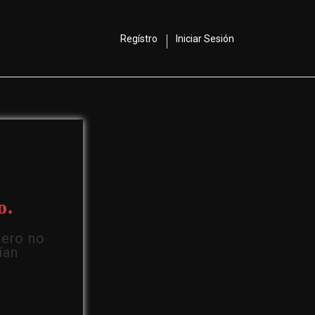
Regístro
Iniciar Sesión
o.
Pero no
ían