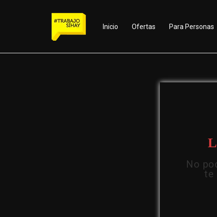
Inicio
Ofertas
Para Personas
L
No pod
te