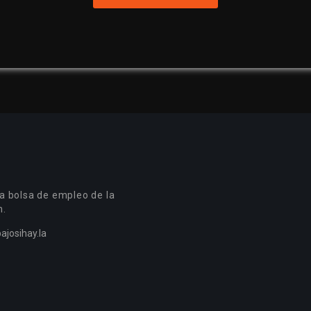
a bolsa de empleo de la
n.
ajosihay.la