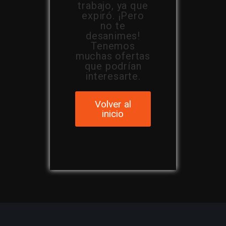
trabajo, ya que
expiró. ¡Pero
no te
desanimes!
Tenemos
muchas ofertas
que podrían
interesarte.
Volver al
inicio