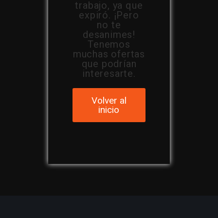
trabajo, ya que
expiró. ¡Pero
no te
desanimes!
Tenemos
muchas ofertas
que podrían
interesarte.
Volver al
inicio