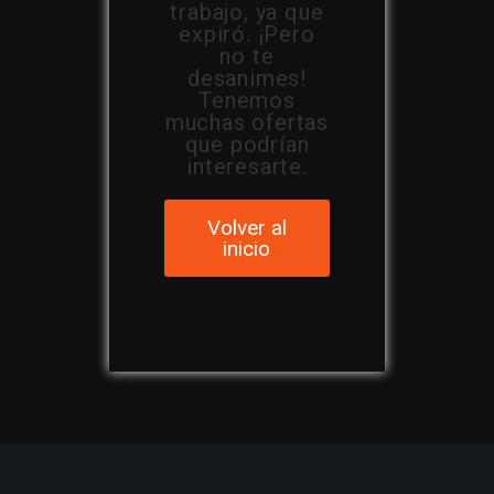
trabajo, ya que
expiró. ¡Pero
no te
desanimes!
Tenemos
muchas ofertas
que podrían
interesarte.
Volver al
inicio