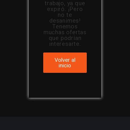
trabajo, ya que
expiró. ¡Pero
no te
desanimes!
Tenemos
muchas ofertas
que podrían
interesarte.
Volver al
inicio