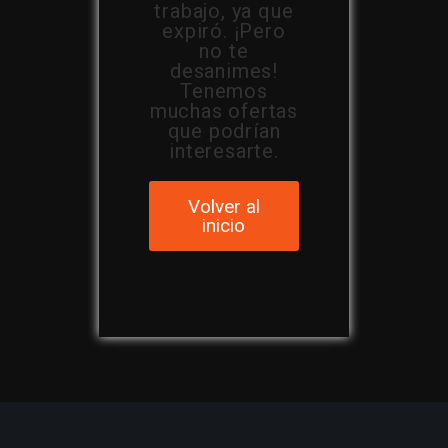
trabajo, ya que
expiró. ¡Pero
no te
desanimes!
Tenemos
muchas ofertas
que podrían
interesarte.
Volver al
inicio