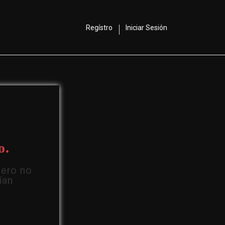
Regístro
Iniciar Sesión
o.
Pero no
ían