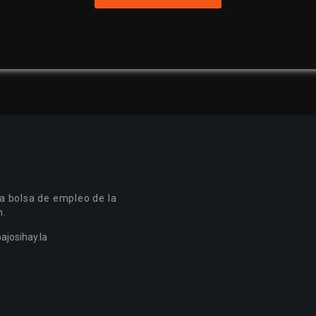
a bolsa de empleo de la
n.
ajosihay.la