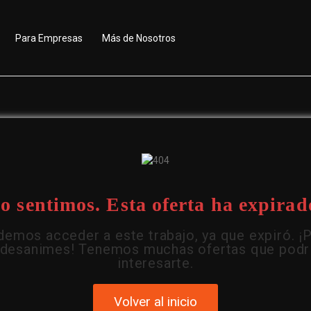
Para Empresas
Más de Nosotros
o sentimos. Esta oferta ha expirad
emos acceder a este trabajo, ya que expiró. ¡
 desanimes! Tenemos muchas ofertas que podr
interesarte.
Volver al inicio