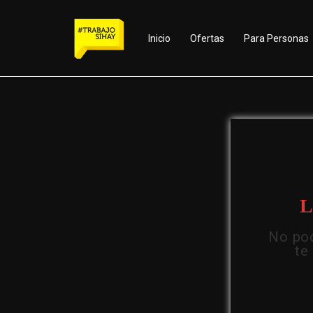
Inicio
Ofertas
Para Personas
L
No pod
te