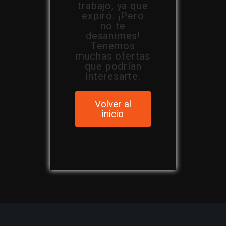
trabajo, ya que
expiró. ¡Pero
no te
desanimes!
Tenemos
muchas ofertas
que podrían
interesarte.
Volver al
inicio