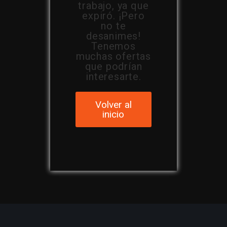
trabajo, ya que
expiró. ¡Pero
no te
desanimes!
Tenemos
muchas ofertas
que podrían
interesarte.
Volver al
inicio