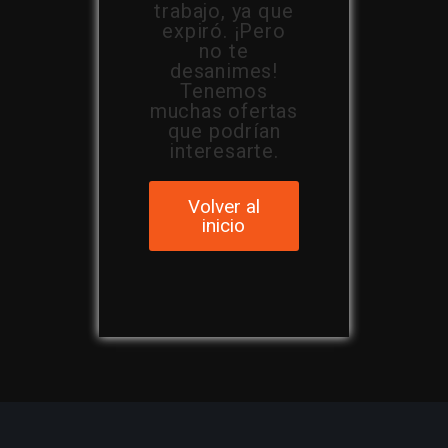
trabajo, ya que
expiró. ¡Pero
no te
desanimes!
Tenemos
muchas ofertas
que podrían
interesarte.
Volver al
inicio