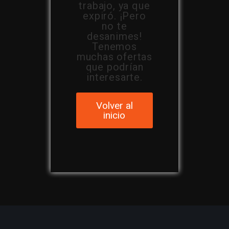
trabajo, ya que
expiró. ¡Pero
no te
desanimes!
Tenemos
muchas ofertas
que podrían
interesarte.
Volver al
inicio