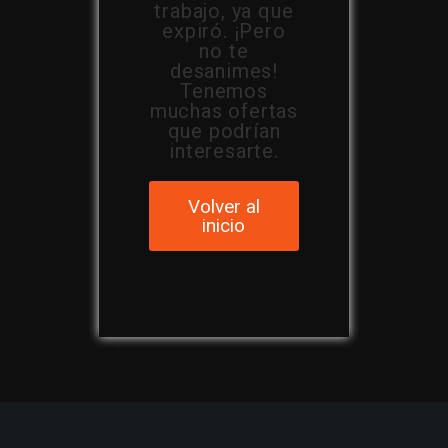
trabajo, ya que
expiró. ¡Pero
no te
desanimes!
Tenemos
muchas ofertas
que podrían
interesarte.
Volver al
inicio