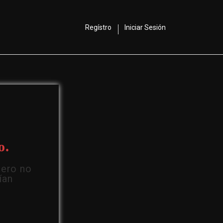
Regístro
Iniciar Sesión
o.
Pero no
ían