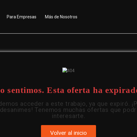
Para Empresas
Más de Nosotros
o sentimos. Esta oferta ha expirad
emos acceder a este trabajo, ya que expiró. ¡
 desanimes! Tenemos muchas ofertas que podr
interesarte.
Volver al inicio