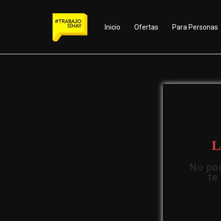
Inicio
Ofertas
Para Personas
L
No pod
te