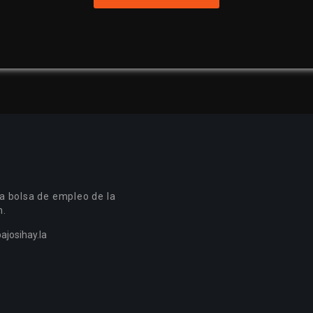
a bolsa de empleo de la
n.
ajosihay.la