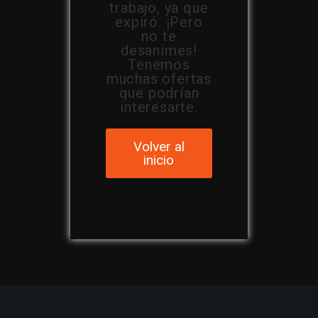
trabajo, ya que
expiró. ¡Pero
no te
desanimes!
Tenemos
muchas ofertas
que podrían
interesarte.
Volver al
inicio