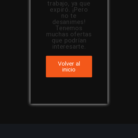
trabajo, ya que
expiró. ¡Pero
no te
desanimes!
Tenemos
muchas ofertas
que podrían
interesarte.
Volver al
inicio