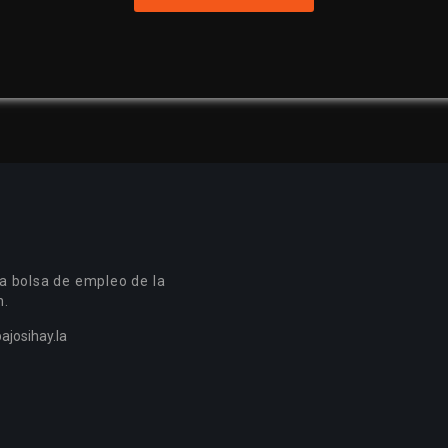
a bolsa de empleo de la
n.
ajosihay.la