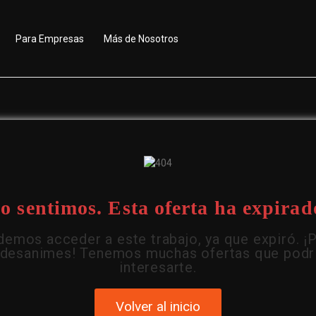
Para Empresas
Más de Nosotros
o sentimos. Esta oferta ha expirad
emos acceder a este trabajo, ya que expiró. ¡
 desanimes! Tenemos muchas ofertas que podr
interesarte.
Volver al inicio