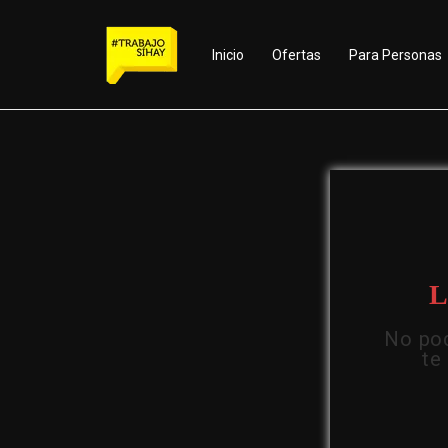
Inicio
Ofertas
Para Personas
L
No pod
te