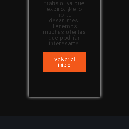
trabajo, ya que
expiró. ¡Pero
no te
desanimes!
Tenemos
muchas ofertas
que podrían
interesarte.
Volver al
inicio