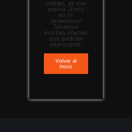
trabajo, ya que
expiró. ¡Pero
no te
desanimes!
Tenemos
muchas ofertas
que podrían
interesarte.
Volver al
inicio