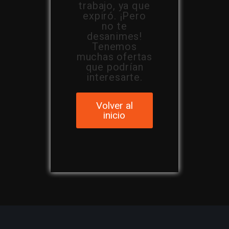
trabajo, ya que
expiró. ¡Pero
no te
desanimes!
Tenemos
muchas ofertas
que podrían
interesarte.
Volver al
inicio