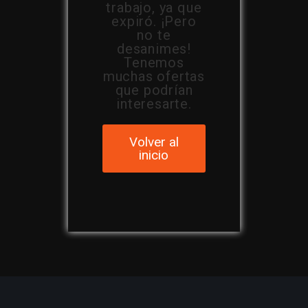
trabajo, ya que
expiró. ¡Pero
no te
desanimes!
Tenemos
muchas ofertas
que podrían
interesarte.
Volver al
inicio