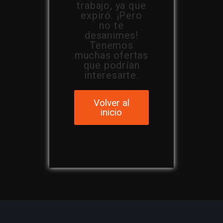
trabajo, ya que
expiró. ¡Pero
no te
desanimes!
Tenemos
muchas ofertas
que podrían
interesarte.
Volver al
inicio