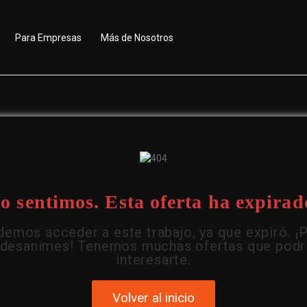
Para Empresas
Más de Nosotros
o sentimos. Esta oferta ha expirad
emos acceder a este trabajo, ya que expiró. ¡
 desanimes! Tenemos muchas ofertas que podr
interesarte.
Volver al inicio