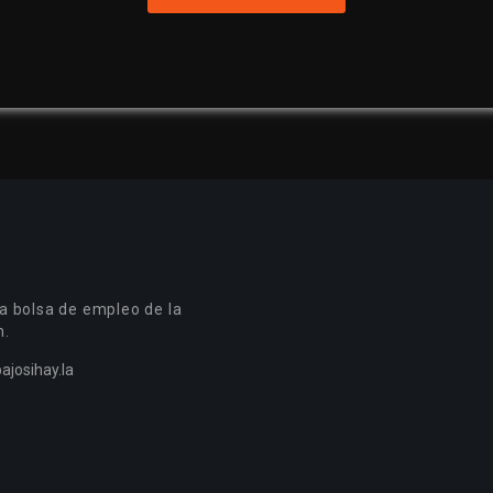
a bolsa de empleo de la
n.
ajosihay.la