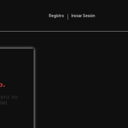
Regístro
Iniciar Sesión
o.
Pero no
ían