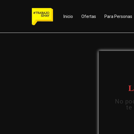
Inicio
Ofertas
Para Personas
L
No pod
te