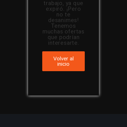
trabajo, ya que
expiró. ¡Pero
no te
desanimes!
Tenemos
muchas ofertas
que podrían
interesarte.
Volver al
inicio